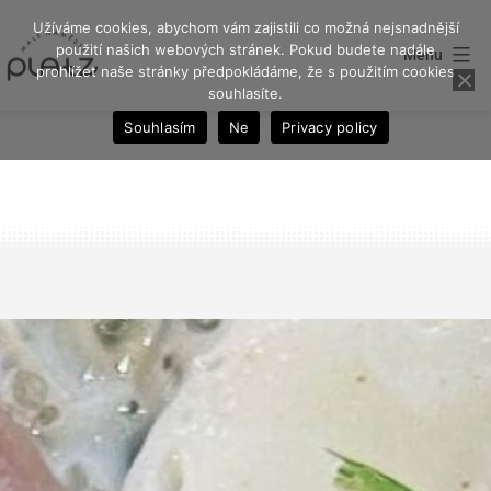
Přejít
Užíváme cookies, abychom vám zajistili co možná nejsnadnější
k
použití našich webových stránek. Pokud budete nadále
Menu
prohlížet naše stránky předpokládáme, že s použitím cookies
obsahu
souhlasíte.
Souhlasím
Ne
Privacy policy